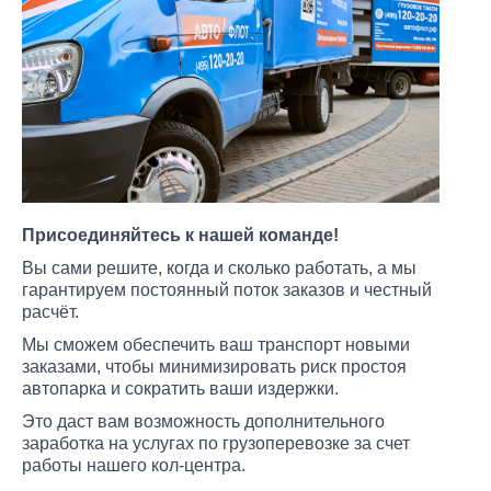
Присоединяйтесь к нашей команде!
Вы сами решите, когда и сколько работать, а мы
гарантируем постоянный поток заказов и честный
расчёт.
Оставить свой отзыв о нас
Мы сможем обеспечить ваш транспорт новыми
Номер купона
заказами, чтобы минимизировать риск простоя
Стать партнером
Не нашли ответ? Задайте свой вопрос
автопарка и сократить ваши издержки.
Выберите город
Ваше имя
Это даст вам возможность дополнительного
Заключить договор
заработка на услугах по грузоперевозке за счет
Ваше имя
Ваше имя
Дата заказа
Москва
Владивосток
Оплата-online
работы нашего кол-центра.
Мытищи
Воронеж