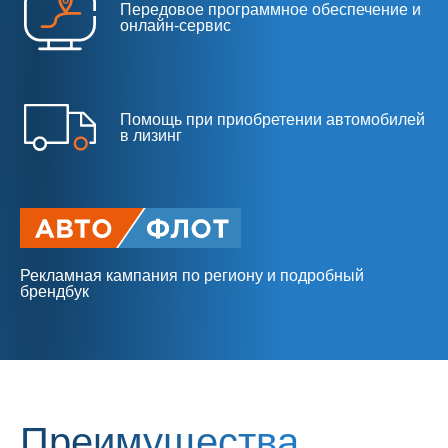
Передовое программное обеспечение и
Кемерово
Согласен на обработку
персональных
онлайн-сервис
ЗАДАТЬ ВОПРОС
ЗАДАТЬ ВОПРОС
данных
ОСТАВИТЬ ОТЗЫВ
ОТПРАВИТЬ
Помощь при приобретении автомобилей
в лизинг
Рекламная кампания по региону и подробный
брендбук
Преимущества