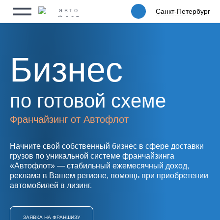
Санкт-Петербург
Санкт-
Физическим лицам
Петербург
Юридическим лицам
Ритейл
Бизнес
Услуги
по готовой схеме
Цены
Франчайзинг от Автофлот
Автопарк
Начните свой собственный бизнес в сфере доставки
Акции
грузов по уникальной системе франчайзинга
«Автофлот» — стабильный ежемесячный доход,
реклама в Вашем регионе, помощь при приобретении
Упаковка
автомобилей в лизинг.
О компании
ЗАЯВКА НА ФРАНШИЗУ