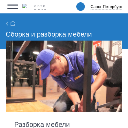
Санкт-Петербург
Санкт-
Физическим лицам
Петербург
Юридическим лицам
Ритейл
Сборка и разборка мебели
Услуги
Цены
Автопарк
Акции
Упаковка
О компании
Разборка мебели