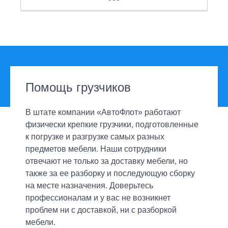
Текст отзыва
Согласен на обработку
Согласен на обработку
Согласен на обработку
Согласен на обработку
персональных
персональных
персональных
персональных
Нижний Новгород
Кострома
Название компании
данных
данных
данных
данных
Новосибирск
Курск
E-mail *
Ваш телефон
Иваново
Новороссийск
Ярославль
Ростов-на-Дону
Согласен на обработку
персональных данных
ОТПРАВИТЬ
ОТПРАВИТЬ
ОТПРАВИТЬ
ОТПРАВИТЬ
Екатеринбург
Ставрополь
Смоленск
Тюмень
E-mail
Согласен на обработку
Согласен на обработку
персональных данных
персональных данных
Помощь грузчиков
Самара
Владикавказ
ОТПРАВИТЬ
Согласен на обработку
персональных данных
Волгоград
Пенза
В штате компании «АвтоФлот» работают
Кемерово
Согласен на обработку
персональных
ЗАДАТЬ ВОПРОС
ЗАДАТЬ ВОПРОС
физически крепкие грузчики, подготовленные
данных
к погрузке и разгрузке самых разных
ОСТАВИТЬ ОТЗЫВ
предметов мебели. Наши сотрудники
отвечают не только за доставку мебели, но
ОТПРАВИТЬ
также за ее разборку и последующую сборку
на месте назначения. Доверьтесь
профессионалам и у вас не возникнет
проблем ни с доставкой, ни с разборкой
мебели.