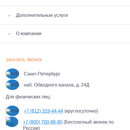
Перевозка мебели
Перевозка стройматериалов
VIP-переезд
Дополнительные услуги
Перевозка бытовой техники
Квартирный переезд
Перевозка пианино
Офисный переезд
Сборка-разборка мебели
Малогабаритные грузы
О компании
Дачный переезд
Вызов эвакуатора
Перевозка сейфов
Услуги грузчиков
Отзывы клиентов
Хрупкий груз
Наши партнеры
Крупнотоннажные грузоперевозки
ЗАКАЗАТЬ ЗВОНОК
Документы
Перевозка мотоцикла
Часто задаваемые вопросы
Рефрижераторные перевозки
Санкт-Петербург
Новости
Экспресс
наб. Обводного канала, д. 24Д
Контакты
Сборные грузы
Пользовательское соглашение
Для физических лиц:
Политика обработки персональных данных
+7 (812) 319-44-44
(круглосуточно)
Политика конфиденциальности Автофлот Пульт
+7 (800) 700-88-90
(Бесплатный звонок по
России)